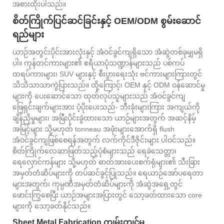
အစားထိုးပါသည်။
စိတ်ကြိုက်ပြင်ဆင်ခြင်းနှင့် OEM/ODM စွမ်းဆောင်
ရည်များ
ယာဉ်အတွင်းပိုင်းအားလုံးနှင့် အံဝင်ခွင်ကျရှိသော အံဆွဲတစ်ခုမျှမရှိ
ပါ။ ကုန်တင်ကားများ၏ ဧရိယာပုံသဏ္ဍာန်များသည် ပစ်ကပ်
ထရပ်ကားများ၊ SUV များနှင့် စီးပွားရေးသုံး ဗင်ကားများကြားတွင်
သိသိသာသာကွဲပြားသည်။ ထို့ကြောင့်၊ OEM နှင့် ODM ဝန်ဆောင်မှု
များကို ပေးဆောင်သော ထုတ်လုပ်သူများသည် အံဝင်ခွင်ကျ
ဖြေရှင်းချက်များအား ပံ့ပိုးပေးသည်- ဘီးခုံးများကြား အကျယ်ကို
ချိန်ညှိမှုများ၊ အမြီးပိုင်းခွဲထားသော ယာဉ်များအတွက် အဆင့်နိမ့်
အမြင့်များ သို့မဟုတ် tonneau အဖုံးများအောက်ရှိ flush
အံဝင်ခွင်ကျဖြစ်စေရန်အတွက် လက်ကိုင်ဒီဇိုင်းများ ပါဝင်သည်။
စိတ်ကြိုက်လေဆာဖြတ်သည့်ပုံစံများသည် ရေခဲသေတ္တာ၊
ရေလှောင်ကန်များ သို့မဟုတ် ဓာတ်အားပေးစက်ရုံများ၏ သီးခြား
အမှတ်တံဆိပ်များကို တပ်ဆင်ခွင့်ပြုသည်။ ရေယာဉ်အော်ပရေတာ
များအတွက်၊ ကုမ္ပဏီအမှတ်တံဆိပ်များကို အံဆွဲအရှေ့တွင်
ဖောင်းကြွစေပြီး ယာဉ်အများအပြားတွင် သော့ခတ်ထားသော core
များကို သော့ခတ်နိုင်သည်။
Sheet Metal Fabrication ကျွမ်းကျင်မှု