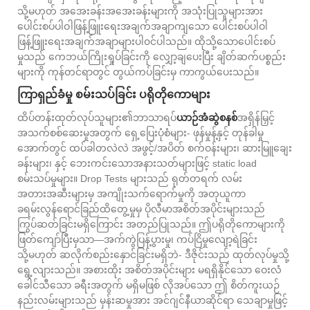
သို့မဟုတ် အအေးခန်းအအေးခန်းများကို အသုံးပြုသူများအား
ပေါင်းစပ်ပါဝါဖြန့်ဖြူးရေးအချက်အချာကျသော ပေါင်းစပ်ပါဝါ
ဖြန့်ဖြူးရေးအချက်အချာများပါ၀င်ပါသည်။ ထိုသို့သောပေါင်းစပ်
မှုသည် ကေဘယ်ကြိုးရှုပ်ခြင်းကို လျှော့ချပေးပြီး ချိတ်ဆက်ပစ္စည်း
များကို ကုန်တင်ရာတွင် တွယ်ကပ်ခြင်းမှ ကာကွယ်ပေးသည်။
ကြာရှည်ခံမှု စမ်းသပ်ခြင်း ပရိုတိုကောများ
ထိပ်တန်းထုတ်လုပ်သူများ၏ဘာသာရပ်
ယာဉ်အံဆွဲစနစ်
အရှိန်မြှင့်
အသက်စစ်ဆေးမှုအတွက် ရှေ့ပြေးပုံစံများ- ဖုန်မှုန့်နှင့် တုန်ခါမှု
အောက်တွင် ထပ်ခါတလဲလဲ အဖွင့်/အပိတ် စက်ဝန်းများ၊ ဆားမြူချေး
ခန်းများ၊ နှင့် ဘေးကင်းသောအနားသတ်များဖြင့် static load
စမ်းသပ်မှုများ။ Drop Tests များသည် ရုတ်တရက် လမ်း
အတားအဆီးများမှ အကျိုးသက်ရောက်မှုကို အတုယူကာ
ခရမ်းလွန်ရောင်ခြည်ထိတွေ့မှုမှ ပိုလီမာအစိတ်အပိုင်းများသည်
ကြွပ်ဆတ်ခြင်းမရှိကြောင်း အတည်ပြုသည်။ ဤပရိုတိုကောများကို
ဖြတ်ကျော်ပြီးမှသာ—အက်ကွဲပြန့်ပွားမှု၊ ကပ်ငြိမှုလျော့ရဲခြင်း
သို့မဟုတ် ဆလိုက်စည်းနှောင်ခြင်းမရှိဘဲ- ဒီဇိုင်းသည် ထုတ်လုပ်မှုသို့
ရွေ့လျားသည်။ အစားထိုး အစိတ်အပိုင်းများ မရရှိနိုင်သော ဝေးလံ
ခေါင်သီသော ခရီးအတွက် မရှိမဖြစ် လိုအပ်သော ဤ စိတ်ကူးယဉ်
နည်းလမ်းများသည် မှန်းဆမှုအား အင်ဂျင်နီယာဆိုင်ရာ သေချာမှုဖြင့်