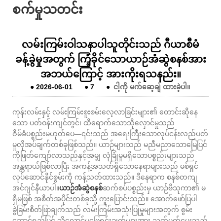
စက်မှုသတင်း
လမ်းကြမ်းဝါသနာပါသူတိုင်းသည် ဂီယာစီမံ
ခန့်ခွဲမှုအတွက် ကြံ့ခိုင်သောယာဉ်အံဆွဲစနစ်အား
အဘယ်ကြောင့် အားကိုးရသနည်း။
●
2026-06-01
●
7
●
ငါ့ကို မက်ဆေ့ချ် ထားခဲ့ပါ။
ကုန်းလမ်းနှင့် လမ်းကြမ်းစူးစမ်းလေ့လာခြင်းများ၏ တောင်းဆိုနေ
သော ပတ်ဝန်းကျင်တွင်၊ ထိရောက်သောသိုလှောင်မှုသည်
ဇိမ်ခံပစ္စည်းမဟုတ်ပေ—၎င်းသည် အရေးကြီးသောလုပ်ငန်းလည်ပတ်
မှုလိုအပ်ချက်တစ်ခုဖြစ်သည်။ ယာဉ်များသည် မညီမညာသောမြေပြင်
ကိုဖြတ်ကျော်လာသည်နှင့်အမျှ လုံခြုံမှုမရှိသောပစ္စည်းများသည်
အန္တရာယ်ဖြစ်လာပြီး အကန့်အသတ်ရှိသောနေရာများသည် မစ်ရှင်
လုပ်ဆောင်နိုင်စွမ်းကို ကန့်သတ်ထားသည်။ ဒီနေရာက စနစ်တကျ
အင်ဂျင်နီယာပါ။
ယာဉ်အံဆွဲစနစ်
ဆက်စပ်ပစ္စည်းမှ ယာဉ်ဗိသုကာ၏ မ
ရှိမဖြစ် အစိတ်အပိုင်းတစ်ခုသို့ ကူးပြောင်းသည်။ အောက်ဖော်ပြပါ
ခွဲခြမ်းစိတ်ဖြာချက်သည် လမ်းကြမ်းအသုံးပြုမှုများအတွက် စွမ်း
ဆောင်ရည်မြင့် သိုလှောင်မှုဖြေရှင်းချက်များအား သတ်မှတ်ပေးသည့်