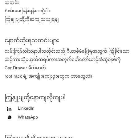
သတင်း
စုံစမ်းမေးမြန်းရန်ပေးပို့ပါ။
ကြှနျုပျတို့ကိုဆကျသှယျရနျ
နောက်ဆုံးရသတင်းများ
လမ်းကြမ်းဝါသနာပါသူတိုင်းသည် ဂီယာစီမံခန့်ခွဲမှုအတွက် ကြံ့ခိုင်သော
ယာဉ်အံဆွဲစနစ်အား အဘယ်ကြောင့် အားကိုးရသနည်း။
သင့်ကားသို့မဟုတ်ထရပ်ကားအတွက်မော်တော်ယာဉ်အံဆွဲစနစ်ကို
အဘယ်ကြောင့်ရွေးချယ်သင့်သနည်း။
Car Drawer မိတ်ဆက်
roof rack ရဲ့ အကျိုးကျေးဇူးတွေက ဘာတွေလဲ။
ကြှနျုပျတို့နောကျလိုကျပါ
LinkedIn
WhatsApp