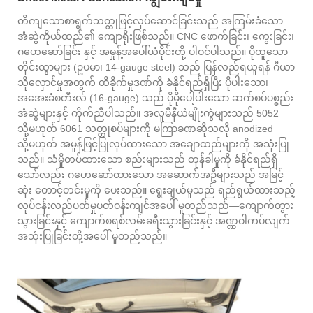
တိကျသောစာရွက်သတ္တုဖြင့်လုပ်ဆောင်ခြင်းသည် အကြမ်းခံသော
အံဆွဲကိုယ်ထည်၏ ကျောရိုးဖြစ်သည်။ CNC ဖောက်ခြင်း၊ ကွေးခြင်း၊
ဂဟေဆော်ခြင်း နှင့် အမှုန့်အပေါ်ယံပိုင်းတို့ ပါဝင်ပါသည်။ ပိုထူသော
တိုင်းထွာများ (ဥပမာ၊ 14-gauge steel) သည် ပြန်လည်ရယူရန် ဂီယာ
သိုလှောင်မှုအတွက် ထိခိုက်မှုဒဏ်ကို ခံနိုင်ရည်ရှိပြီး ပိုပါးသော၊
အအေးခံစတီးလ် (16-gauge) သည် ပိုမိုပေါ့ပါးသော ဆက်စပ်ပစ္စည်း
အံဆွဲများနှင့် ကိုက်ညီပါသည်။ အလူမီနီယံမျိုးကွဲများသည် 5052
သို့မဟုတ် 6061 သတ္တုစပ်များကို မကြာခဏဆိုသလို anodized
သို့မဟုတ် အမှုန့်ဖြင့်ပြုလုပ်ထားသော အချောထည်များကို အသုံးပြု
သည်။ သံမှိုတပ်ထားသော စည်းများသည် တုန်ခါမှုကို ခံနိုင်ရည်ရှိ
သော်လည်း ဂဟေဆော်ထားသော အဆောက်အဦများသည် အမြင့်
ဆုံး တောင့်တင်းမှုကို ပေးသည်။ ရွေးချယ်မှုသည် ရည်ရွယ်ထားသည့်
လုပ်ငန်းလည်ပတ်မှုပတ်ဝန်းကျင်အပေါ် မူတည်သည်—ကျောက်တွား
သွားခြင်းနှင့် ကျောက်စရစ်လမ်းခရီးသွားခြင်းနှင့် အဏ္ဏဝါကပ်လျက်
အသုံးပြုခြင်းတို့အပေါ် မူတည်သည်။