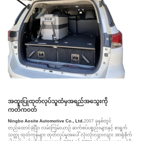
အထူးပြုထုတ်လုပ်သူထံမှအရည်အသွေးကို
ကတိကဝတ်
Ningbo Aosite Automotive Co., Ltd.
2007 ခုနှစ်တွင်
တည်ထောင်ခဲ့ပြီး၊ လမ်းကြမ်းယာဉ် ဆက်စပ်ပစ္စည်းများနှင့် စာရွက်
သတ္တု ထုတ်ကုန်များ ထုတ်လုပ်မှုအပေါ် လုံးလုံးလျားလျား အာရုံစိုက်