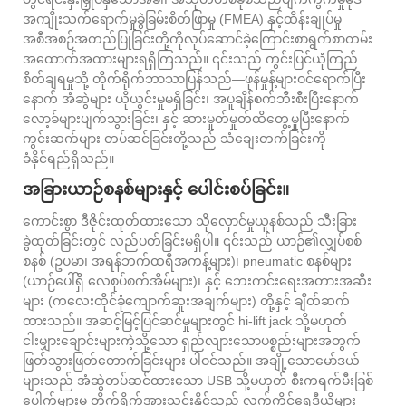
အကျိုးသက်ရောက်မှုခွဲခြမ်းစိတ်ဖြာမှု (FMEA) နှင့်ထိန်းချုပ်မှု
အစီအစဉ်အတည်ပြုခြင်းတို့ကိုလုပ်ဆောင်ခဲ့ကြောင်းစာရွက်စာတမ်း
အထောက်အထားများရရှိကြသည်။ ၎င်းသည် ကွင်းပြင်ယုံကြည်
စိတ်ချရမှုသို့ တိုက်ရိုက်ဘာသာပြန်သည်—ဖုန်မှုန့်များဝင်ရောက်ပြီး
နောက် အံဆွဲများ ယိုယွင်းမှုမရှိခြင်း၊ အပူချိန်စက်ဘီးစီးပြီးနောက်
လော့ခ်များပျက်သွားခြင်း၊ နှင့် ဆားမှုတ်မှုတ်ထိတွေ့မှုပြီးနောက်
ကွင်းဆက်များ တပ်ဆင်ခြင်းတို့သည် သံချေးတက်ခြင်းကို
ခံနိုင်ရည်ရှိသည်။
အခြားယာဉ်စနစ်များနှင့် ပေါင်းစပ်ခြင်း။
ကောင်းစွာ ဒီဇိုင်းထုတ်ထားသော သိုလှောင်မှုယူနစ်သည် သီးခြား
ခွဲထုတ်ခြင်းတွင် လည်ပတ်ခြင်းမရှိပါ။ ၎င်းသည် ယာဉ်၏လျှပ်စစ်
စနစ် (ဥပမာ၊ အရန်ဘက်ထရီအကန့်များ)၊ pneumatic စနစ်များ
(ယာဉ်ပေါ်ရှိ လေစုပ်စက်အိမ်များ)၊ နှင့် ဘေးကင်းရေးအတားအဆီး
များ (ကလေးထိုင်ခုံကျောက်ဆူးအချက်များ) တို့နှင့် ချိတ်ဆက်
ထားသည်။ အဆင့်မြင့်ပြင်ဆင်မှုများတွင် hi-lift jack သို့မဟုတ်
ငါးမျှားချောင်းများကဲ့သို့သော ရှည်လျားသောပစ္စည်းများအတွက်
ဖြတ်သွားဖြတ်တောက်ခြင်းများ ပါဝင်သည်။ အချို့သောမော်ဒယ်
များသည် အံဆွဲတပ်ဆင်ထားသော USB သို့မဟုတ် စီးကရက်မီးခြစ်
ပေါက်များမှ တိုက်ရိုက်အားသွင်းနိုင်သည့် လက်ကိုင်ရေဒီယိုများ