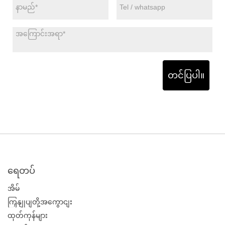
တင်ပြပါ။
ရေတပ်
အိမ်
ကြှနျုပျတို့အကွောငျး
ထုတ်ကုန်များ