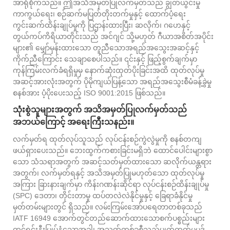
အာရုံစိုက်သည်။ ဤအသိအမှတ်ပြုလက်မှတ်သည် ချွတ်ယွင်းမှု
ကာကွယ်ရေး၊ စဉ်ဆက်မပြတ်တိုးတက်မှုနှင့် ထောက်ပံ့ရေး
ကွင်းဆက်ထိန်းချုပ်မှုကို ပြဌာန်းထားပြီး၊ ဆလိုက်၊ ဂဟေနှင့်
တွယ်ကပ်ကိရိယာတိုင်းသည် အင်ဂျင် သို့မဟုတ် ဂီယာအစိတ်အပိုင်း
များ၏ မျှော်မှန်းထားသော တူညီသောအရည်အသွေးအဆင့်နှင့်
ကိုက်ညီကြောင်း သေချာစေပါသည်။ ၎င်းနှင့် ဖြည့်စွက်ချက်မှာ
ကုန်ကြမ်းလက်ခံရရှိမှုမှ နောက်ဆုံးထုတ်ပိုးခြင်းအထိ ထုတ်လုပ်မှု
အဆင့်အားလုံးအတွက် ပိုမိုကျယ်ပြန့်သော အရည်အသွေးစီမံခန့်ခွဲမှု
စနစ်အား ပံ့ပိုးပေးသည့် ISO 9001:2015 ဖြစ်သည်။
သုံးစွဲသူများအတွက် အသိအမှတ်ပြုလက်မှတ်သည်
အဘယ်ကြောင့် အရေးကြီးသနည်း။
လက်မှတ်ရ ထုတ်လုပ်သူသည် လုပ်ငန်းစဉ်ကွဲလွဲမှုကို စနစ်တကျ
ဖယ်ရှားပေးသည်။ ဘေးထွက်ကစားခြင်းမရှိဘဲ ထောင်ပေါင်းများစွာ
သော သံသရာအတွက် အဆင့်သတ်မှတ်ထားသော ဆလိုက်ယန္တရား
အတွက်၊ လက်မှတ်ရနှင့် အသိအမှတ်ပြုမဟုတ်သော ထုတ်လုပ်မှု
အကြား ခြားနားချက်မှာ ကိန်းဂဏန်းဆိုင်ရာ လုပ်ငန်းစဉ်ထိန်းချုပ်မှု
(SPC) ဒေတာ၊ တိုင်းတာမှု ထပ်တလဲလဲနိုင်မှုနှင့် ခြေရာခံနိုင်မှု
မှတ်တမ်းများတွင် ရှိသည်။ လမ်းကြမ်းအော်ပရေတာတစ်ခုသည်
IATF 16949 အောက်တွင်တည်ဆောက်ထားသောစက်ပစ္စည်းများ
တွင်ရင်းနှီးမြှုပ်နှံသောအခါ၊ အသုတ်တစ်ခုစီသည်ပျက်ကွက်မှုမုဒ်