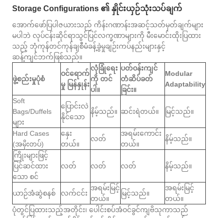
Storage Configurations ၏ နှိုင်းယှဉ်သုံးသပ်ချက်
အောက်ဖော်ပြပါဇယားသည် ကိန်းဂဏာန်းအဆင့်သတ်မှတ်ချက်များ
မပါဘဲ လုပ်ငန်းဆိုင်ရာသွင်ပြင်လက္ခဏာများကို မီးမောင်းထိုးပြထား
သည့် ဘုံကုန်တင်ကုန်ချစီမံခန့်ခွဲမှုချဉ်းကပ်နည်းများနှင့်
ဆန့်ကျင်ဘက်ဖြစ်သည်။
လုံခြုံရေး
ပတ်ဝန်းကျင်
ဝင်ရောက်
Modular
ဖွဲ့စည်းမှုပုံစံ
ကို တင်
တံဆိပ်ခတ်
မှု မြန်နှုန်း
Adaptability
ပါ။
ခြင်း။
Soft
ပြောင်းလဲ
Bags/Duffels
နိမ့်သည်။
ဆင်းရဲတယ်။
မြင့်သည်။
နိုင်သော
များ
Hard Cases
နှေး
အရမ်းကောင်း
လတ်
နိမ့်သည်။
(အမိုးတပ်)
တယ်။
တယ်။
ကြိုးများဖြင့်
ပြင်ဆင်ထား
လတ်
လတ်
လတ်
နိမ့်သည်။
သော စင်
အရမ်းမြင့်
အရမ်းမြင့်
ယာဉ်အံဆွဲစနစ်
လက်ငင်း
မြင့်သည်။
တယ်။
တယ်။
ပုံတွင်ပြထားသည့်အတိုင်း၊ ပေါင်းစပ်အံဝင်ခွင်ကျဗိသုကာသည်