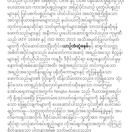
ပါသည်။ ၎င်းတို့၏ အစုစုတွင် OEM နှင့် ODM ဝန်ဆောင်မှုများမှ ပံ့ပိုး
ပေးထားသော ကားအပိုပစ္စည်းများ၊ အပြင်ပိုင်းယာဉ် ပူးတွဲပါပစ္စည်း
များနှင့် ပြင်ပစက်ပစ္စည်းများ ပါဝင်ပါသည်။ အတွေ့အကြုံရှိသော
အင်ဂျင်နီယာဝန်ထမ်းများသည် နယ်ပယ်လိုအပ်ချက်များကို
ထုတ်လုပ်ရေးဆိုင်ရာ သတ်မှတ်ချက်များအဖြစ် ဘာသာပြန်ဆိုရန်
ဖောက်သည်များနှင့် အနီးကပ် ပူးပေါင်းဆောင်ရွက်ပါသည်။ ကုမ္ပဏီ
သည် IATF 16949 နှင့် ISO 9001:2015 အသိအမှတ်ပြုလက်မှတ်
များကို ကိုင်ဆောင်ထားပြီးတိုင်း၊
ယာဉ်အံဆွဲစနစ်
နှင့် စာရွက်သတ္တု
အစိတ်အပိုင်းများသည် မော်တော်ကားအဆင့် အရည်အသွေး စံညွှန်း
များနှင့် ကိုက်ညီပါသည်။ ကနဦး ဒီဇိုင်းဆိုင်ရာ ဆွေးနွေးတိုင်ပင်မှုမှ
နောက်ဆုံးစစ်ဆေးခြင်းအထိ၊ အဖွဲ့အစည်းသည် တင်းကျပ်သော
အရည်အသွေးထိန်းချုပ်မှု ပရိုတိုကောများနှင့် တုံ့ပြန်မှုရှိသော
ဖောက်သည်များ၏ ပံ့ပိုးမှုကို ထိန်းသိမ်းထားသည်။ လုံခြုံသော၊ သုံး
နိုင်သော၊ တာရှည်ခံသိုလှောင်မှုတောင်းဆိုနေသော လမ်းကြမ်း
အော်ပရေတာများအတွက်၊ Ningbo Aosite သည် ဂီယာအဖွဲ့အစည်း
ကို ရိုးရှင်းစေပြီး ကြမ်းတမ်းသောပတ်ဝန်းကျင်များကို ခံနိုင်ရည်ရှိ
သော ဖြေရှင်းချက်များကို ပေးဆောင်ပါသည်။ ၎င်းတို့၏ ပေါင်းစပ်
ချဉ်းကပ်မှု—သတ္တုထုတ်လုပ်ခြင်း၊ အရည်အသွေးစီမံခန့်ခွဲမှုနှင့် အပ
လီကေးရှင်းအလိုက် ဒီဇိုင်းပေါင်းစပ်ခြင်း—သူတို့အား ကမ္ဘာလုံး
ဆိုင်ရာ ယာဉ်ဆက်စပ်ပစ္စည်းများ လိုအပ်ချက်များအတွက် ယုံကြည်
စိတ်ချရသော ပါတနာအဖြစ် သတ်မှတ်ပေးသည်။