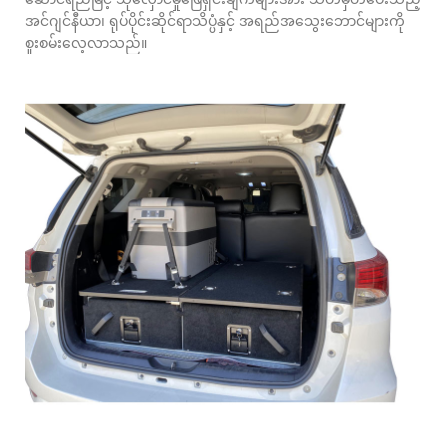
အင်ဂျင်နီယာ၊ ရုပ်ပိုင်းဆိုင်ရာသိပ္ပံနှင့် အရည်အသွေးဘောင်များကို
စူးစမ်းလေ့လာသည်။