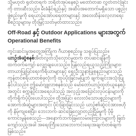
သို့မဟုတ် ရုတ်တရက် ဘရိတ်အုပ်နေစဉ် မတော်တဆ လွှတ်တင်ခြင်း
ကို တားဆီးသည်။ မီးခံနိုင်ရည်နှင့် အဆိပ်အတောက်မရှိသော ပစ္စည်း
ဖွဲ့စည်းမှုကို ရေယာဉ်အော်ပရေတာများနှင့် အဝေးထိန်းလေ့လာရေး
စီစဉ်သူများမှ တိုးမြှင့်သတ်မှတ်ထားသည်။
Off-Road နှင့် Outdoor Applications များအတွက်
Operational Benefits
ကွင်းဆင်းမှုအတွေ့အကြုံက ဂီယာစုစည်းမှု သရုပ်ပြသည်။
ယာဉ်အံဆွဲစနစ်
အိတ်လွတ်သိုလှောင်မှုထက် တပ်ဆင်ချိန်ကို
ထက်ဝက်ကျော် လျှော့ချပေးသည်။ ပြန်လည်ရယူသည့်ကြိုးများ၊
တာယာပြုပြင်ရေးကိရိယာများနှင့် ရှေးဦးသူနာပြုစုနည်းများသည်
ကုန်တင်ဧရိယာတစ်ခုလုံးကို ထုပ်ပိုးခြင်းမပြုဘဲ ချက်ချင်းအသုံးပြု
နိုင်ပါသည်။ ဤမော်ဂျူလာစနစ်သည် မော်တော်ယာဥ်ထုတ်ယူနေစဉ်
အတွင်း စက္ကန့်ပိုင်းအရေးပါသည့် အလှည့်အပြောင်းလုပ်ငန်းများကို
တိုက်ရိုက်ပံ့ပိုးပေးပါသည်။ ထို့အပြင်၊ လေးလံသောပစ္စည်းများကို
အောက်အံဆွဲများအတွင်း ပိုင်းခြားခြင်းသည် ယာဉ်၏ဆွဲငင်အားဗဟို
ကို နိမ့်ကျစေပြီး၊ ဘေးဘက်-ဆင်ခြေလျှောတည်ငြိမ်မှုကို ပိုမို
ကောင်းမွန်စေသည်—အနောက်ဘက်ခြမ်းလမ်းကြောင်းများကို ဖြတ်
ကျော်သည့်အခါ အရေးကြီးသောဘေးကင်းရေးအချက်တစ်ချက်
ဖြစ်သည်။