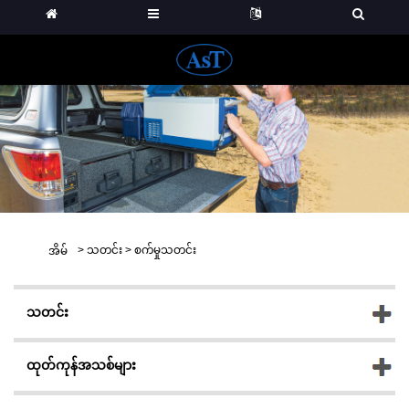
>
သတင်း
>
စက်မှုသတင်း
အိမ်
သတင်း
ထုတ်ကုန်အသစ်များ