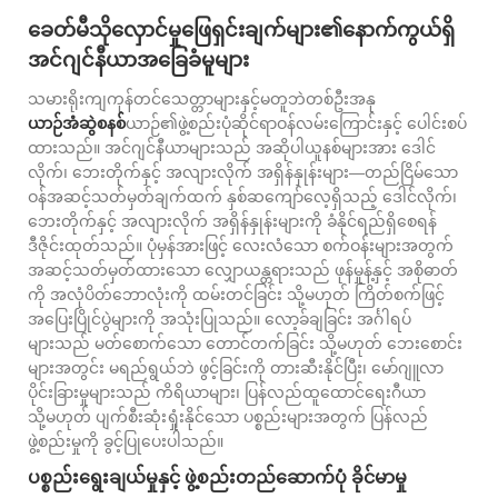
ခေတ်မီသိုလှောင်မှုဖြေရှင်းချက်များ၏နောက်ကွယ်ရှိ
အင်ဂျင်နီယာအခြေခံမူများ
သမားရိုးကျကုန်တင်သေတ္တာများနှင့်မတူဘဲတစ်ဦးအနု
ယာဉ်အံဆွဲစနစ်
ယာဉ်၏ဖွဲ့စည်းပုံဆိုင်ရာဝန်လမ်းကြောင်းနှင့် ပေါင်းစပ်
ထားသည်။ အင်ဂျင်နီယာများသည် အဆိုပါယူနစ်များအား ဒေါင်
လိုက်၊ ဘေးတိုက်နှင့် အလျားလိုက် အရှိန်နှုန်းများ—တည်ငြိမ်သော
ဝန်အဆင့်သတ်မှတ်ချက်ထက် နှစ်ဆကျော်လေ့ရှိသည့် ဒေါင်လိုက်၊
ဘေးတိုက်နှင့် အလျားလိုက် အရှိန်နှုန်းများကို ခံနိုင်ရည်ရှိစေရန်
ဒီဇိုင်းထုတ်သည်။ ပုံမှန်အားဖြင့် လေးလံသော စက်ဝန်းများအတွက်
အဆင့်သတ်မှတ်ထားသော လျှောယန္တရားသည် ဖုန်မှုန့်နှင့် အစိုဓာတ်
ကို အလုံပိတ်ဘောလုံးကို ထမ်းတင်ခြင်း သို့မဟုတ် ကြိတ်စက်ဖြင့်
အပြေးပြိုင်ပွဲများကို အသုံးပြုသည်။ လော့ခ်ချခြင်း အင်္ဂါရပ်
များသည် မတ်စောက်သော တောင်တက်ခြင်း သို့မဟုတ် ဘေးစောင်း
များအတွင်း မရည်ရွယ်ဘဲ ဖွင့်ခြင်းကို တားဆီးနိုင်ပြီး၊ မော်ဂျူလာ
ပိုင်းခြားမှုများသည် ကိရိယာများ၊ ပြန်လည်ထူထောင်ရေးဂီယာ
သို့မဟုတ် ပျက်စီးဆုံးရှုံးနိုင်သော ပစ္စည်းများအတွက် ပြန်လည်
ဖွဲ့စည်းမှုကို ခွင့်ပြုပေးပါသည်။
ပစ္စည်းရွေးချယ်မှုနှင့် ဖွဲ့စည်းတည်ဆောက်ပုံ ခိုင်မာမှု