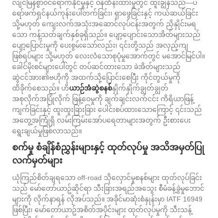
လျင်မြန်စွာဝင်ရောက်နိုင်မှုနှင့် ဝန်ထိန်းထားမှုတွင် ထူးချွန်သည်—ပ
ရော်ဖက်ရှင်နယ်ကုန်းပေါ်တက်ခြင်း၊ ရှာဖွေခြင်းနှင့် ကယ်ဆယ်ခြင်း
သို့မဟုတ် ကျေးလက်အသုံးအဆောင်လုပ်ငန်းအတွက် ညှိနှိုင်းမရ
သော ကန့်သတ်ချက်နှစ်ခုရှိသည်။ ပျော့ပျောင်းသောအိတ်များသည်
ပျော့ပြောင်းမှုကို ပေးစွမ်းသော်လည်း၊ ၎င်းတို့သည် အလှည့်ကျ
ဖြစ်ရပ်များ သို့မဟုတ် လေးလံသောစုပုံမှုအောက်တွင် မအောင်မြင်ပါ။
ခေါင်မိုးစင်များပေါ်တွင် တပ်ဆင်ထားသော ခဲအိတ်များသည်
ဆွဲငင်အား၏ဗဟိုကို အထက်သို့ပြောင်းစေပြီး ကိုင်တွယ်မှုကို
ထိခိုက်စေသည်။ ဟိ
ယာဉ်အံဆွဲစနစ်
နှိုက်နှိုက်ချွတ်ချွတ်
အစုလိုက်အပြုံလိုက် ဖြန့်ဝေမှုကို ချက်ချင်းလက်ငင်း ကိရိယာဖြန့်
ကျက်ခြင်းနှင့် ထူးထူးခြားခြား ပေါင်းစပ်ထားသောကြောင့် ၎င်းသည်
အတွေ့အကြုံရှိ လမ်းကြမ်းအော်ပရေတာများအတွက် ဦးစားပေး
ရွေးချယ်မှုဖြစ်လာသည်။
စက်မှု စံချိန်စံညွှန်းများနှင့် ထုတ်လုပ်မှု အသိအမှတ်ပြု
လက်မှတ်များ
ယုံကြည်စိတ်ချရသော off-road သိုလှောင်မှုစနစ်များ ထုတ်လုပ်ခြင်း
သည် မော်တော်ယာဥ်ဆိုင်ရာ သီးခြားအရည်အသွေး စီမံခန့်ခွဲမှုဘောင်
များကို လိုက်နာရန် လိုအပ်သည်။ အခိုင်မာဆုံးစံနှုန်းမှာ IATF 16949
ဖြစ်ပြီး၊ မော်တော်ယာဥ်အစိတ်အပိုင်းများ ထုတ်လုပ်မှုကို သီးသန့်