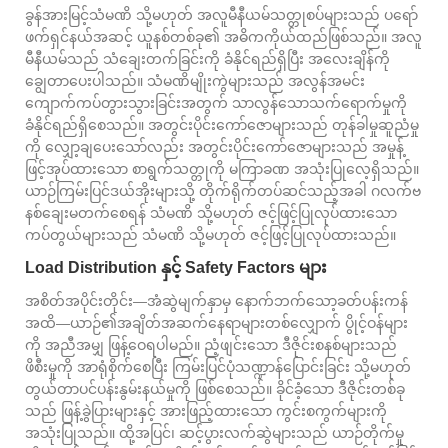
ခွန်အားမြင့်သံမဏိ သို့မဟုတ် အလူမီနီယမ်သတ္တုစပ်များသည် ပရော်
ဖက်ရှင်နယ်အဆင့် ယူနစ်တစ်ခု၏ အဓိကကိုယ်ထည်ဖြစ်သည်။ အလူ
မီနီယမ်သည် သံချေးတက်ခြင်းကို ခံနိုင်ရည်ရှိပြီး အလေးချိန်ကို
ချွေတာပေးပါသည်။ သံမဏိမျိုးကွဲများသည် အလွန်အမင်း
ကျောက်ကပ်တွားသွားခြင်းအတွက် သာလွန်သောသက်ရောက်မှုကို
ခံနိုင်ရည်ရှိစေသည်။ အတွင်းပိုင်းကော်ဇောများသည် တုန်ခါမှုဆူညံမှု
ကို လျှော့ချပေးသော်လည်း အတွင်းပိုင်းကော်ဇောများသည် အမှုန့်
ဖြင့်အုပ်ထားသော စာရွက်သတ္တုကို မကြာခဏ အသုံးပြုလေ့ရှိသည်။
ယာဉ်ကြမ်းပြင်ဒယ်အိုးများသို့ တိုက်ရိုက်တပ်ဆင်သည့်အခါ ဂလက်ဗ
နစ်ချေးမတက်စေရန် သံမဏိ သို့မဟုတ် ဇင့်ဖြင့်ပြုလုပ်ထားသော
ကပ်တွယ်များသည် သံမဏိ သို့မဟုတ် ဇင့်ဖြင့်ပြုလုပ်ထားသည်။
Load Distribution နှင့် Safety Factors များ
အစိတ်အပိုင်းတိုင်း—အံဆွဲမျက်နှာမှ နောက်ဘက်သော့ခတ်ပန်းကန်
အထိ—ယာဉ်၏အချိတ်အဆက်နေရာများတစ်လျှောက် ပွိုင့်ဝန်များ
ကို အညီအမျှ ဖြန့်ဝေရပါမည်။ ညံ့ဖျင်းသော ဒီဇိုင်းစနစ်များသည်
ဖိစီးမှုကို အာရုံစိုက်စေပြီး ကြမ်းပြင်ပုံသဏ္ဍာန်ပြောင်းခြင်း သို့မဟုတ်
တွယ်တာပင်ပန်းနွမ်းနယ်မှုကို ဖြစ်စေသည်။ ခိုင်ခံ့သော ဒီဇိုင်းတစ်ခု
သည် ဖြန့်ခွဲပြားများနှင့် အားဖြည့်ထားသော ကွင်းစကွက်များကို
အသုံးပြုသည်။ ထို့အပြင်၊ ဆင့်ပွားလက်ဆွဲများသည် ယာဉ်တိုက်မှု